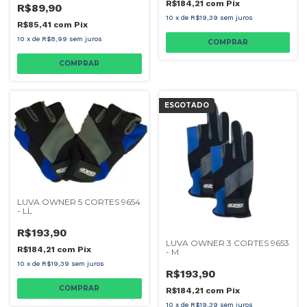
R$184,21
com
Pix
R$89,90
10
x
de
R$19,39
sem juros
R$85,41
com
Pix
10
x
de
R$8,99
sem juros
COMPRAR
COMPRAR
ESGOTADO
LUVA OWNER 5 CORTES 9654
- LL
R$193,90
LUVA OWNER 3 CORTES 9653
R$184,21
com
Pix
- M
10
x
de
R$19,39
sem juros
R$193,90
COMPRAR
R$184,21
com
Pix
10
x
de
R$19,39
sem juros