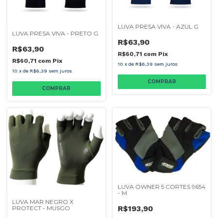
LUVA PRESA VIVA - AZUL G
LUVA PRESA VIVA - PRETO G
R$63,90
R$63,90
R$60,71
com
Pix
R$60,71
com
Pix
10
x
de
R$6,39
sem juros
10
x
de
R$6,39
sem juros
LUVA OWNER 5 CORTES 9654
- M
LUVA MAR NEGRO X
R$193,90
PROTECT - MUSGO