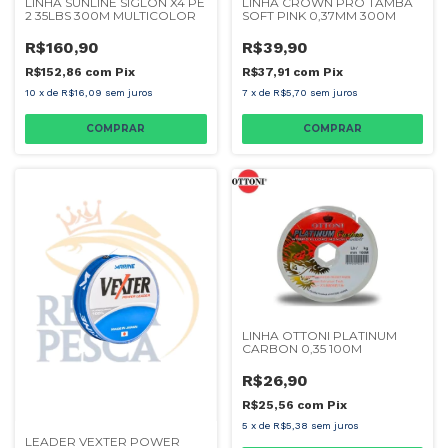
LINHA SUNLINE SIGLON X4 PE
LINHA CROWN PRO TAMBA
2 35LBS 300M MULTICOLOR
SOFT PINK 0,37MM 300M
R$160,90
R$39,90
R$152,86
com
Pix
R$37,91
com
Pix
10
x
de
R$16,09
sem juros
7
x
de
R$5,70
sem juros
LINHA OTTONI PLATINUM
CARBON 0,35 100M
R$26,90
R$25,56
com
Pix
5
x
de
R$5,38
sem juros
LEADER VEXTER POWER