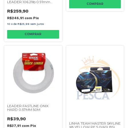
LEADER 106.21lb 0.91mm
50m - MARINE
R$259,90
R$246,91
com
Pix
10
x
de
R$25,99
sem juros
LEADER FASTLINE ONIX
HARD 0.57MM 50M
R$39,90
LINHA TEAM MASTER SKYLINE
R$37,91
com
Pix
X8 YELLOW PE 5.0(60LBS)