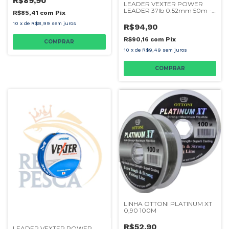
R$89,90
LEADER VEXTER POWER
LEADER 37lb 0.52mm 50m -
R$85,41
com
Pix
MARINE
10
x
de
R$8,99
sem juros
R$94,90
R$90,16
com
Pix
10
x
de
R$9,49
sem juros
LINHA OTTONI PLATINUM XT
0,90 100M
R$52,90
LEADER VEXTER POWER