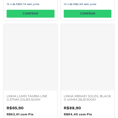
10
x
de
R$15,79
sem juros
10
x
de
R$9,99
sem juros
LINHA LUMIS TAMBA LINE
LINHA XBRAID SOLEIL BLACK
0,37MM 20LBS 500M
0.40MM 25LB 500M
R$65,90
R$88,90
R$62,61
com
Pix
R$84,46
com
Pix