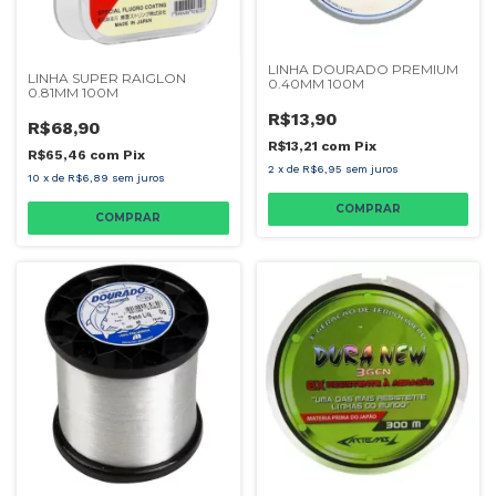
LINHA DOURADO PREMIUM
LINHA SUPER RAIGLON
0.40MM 100M
0.81MM 100M
R$13,90
R$68,90
R$13,21
com
Pix
R$65,46
com
Pix
2
x
de
R$6,95
sem juros
10
x
de
R$6,89
sem juros