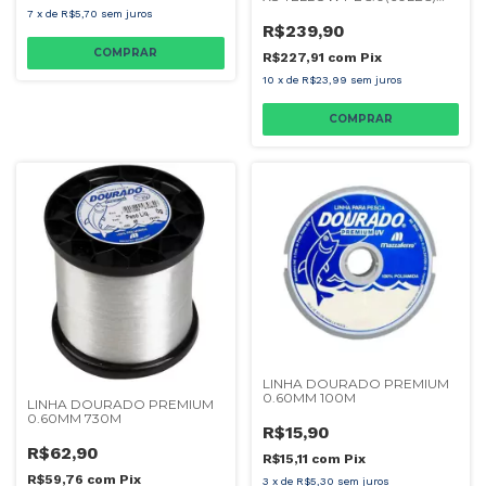
300M
7
x
de
R$5,70
sem juros
R$239,90
R$227,91
com
Pix
10
x
de
R$23,99
sem juros
LINHA DOURADO PREMIUM
0.60MM 100M
LINHA DOURADO PREMIUM
0.60MM 730M
R$15,90
R$62,90
R$15,11
com
Pix
R$59,76
com
Pix
3
x
de
R$5,30
sem juros