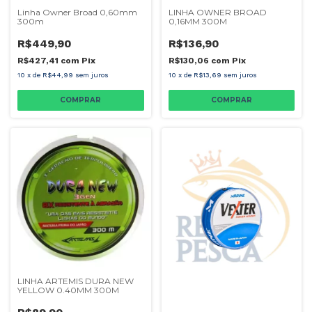
Linha Owner Broad 0,60mm
LINHA OWNER BROAD
300m
0,16MM 300M
R$449,90
R$136,90
R$427,41
com
Pix
R$130,06
com
Pix
10
x
de
R$44,99
sem juros
10
x
de
R$13,69
sem juros
COMPRAR
COMPRAR
LINHA ARTEMIS DURA NEW
YELLOW 0.40MM 300M