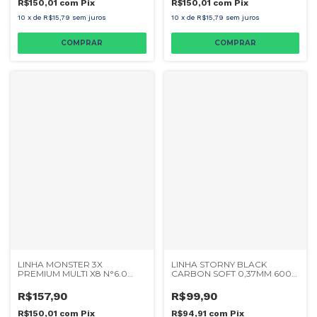
R$150,01
com
Pix
R$150,01
com
Pix
10
x
de
R$15,79
sem juros
10
x
de
R$15,79
sem juros
LINHA MONSTER 3X
LINHA STORNY BLACK
PREMIUM MULTI X8 N°6.0
CARBON SOFT 0,37MM 600M
0,41MM 200M
LN7500
R$157,90
R$99,90
R$150,01
com
Pix
R$94,91
com
Pix