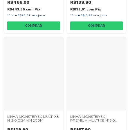
R$466,90
R$139,90
R$443,56
com
Pix
R$132,91
com
Pix
10
x
de
R$46,69
sem juros
10
x
de
R$13,99
sem juros
LINHA MONSTER 3X MULTI X8
LINHA MONSTER 3X
Nº2.0 0,24MM 200M
PREMIUM MULTI X8 N°5.0
0,36MM 200M
R$139,90
R$157,90