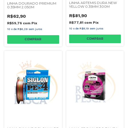
LINHA ARTEMIS DURA NEW
LINHA DOURADO PREMIUM
YELLOW 0.35MM 300M
0.35MM 2.050M
R$81,90
R$62,90
R$77,81
com
Pix
R$59,76
com
Pix
10
x
de
R$8,19
sem juros
10
x
de
R$6,29
sem juros