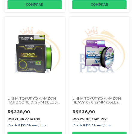
LINHA TOKURYO AMAZON
LINHA TOKURYO AMAZON
HARDCORE 0.12MM (18LBS)
HEAVY X4 0.29MM (50LB)
300M
300M
R$338,90
R$236,90
R$321,96
com
Pix
R$225,06
com
Pix
10
x
de
R$33,89
sem juros
10
x
de
R$23,69
sem juros