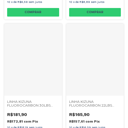
10
x
de
R$6,59
sem juros
10
x
de
R$8,89
sem juros
LINHA KIZUNA
LINHA KIZUNA
FLUOROCARBON 30LBS
FLUOROCARBON 22LBS
0.47MM 50M
0.41MM 50M
R$181,90
R$165,90
R$172,81
com
Pix
R$157,61
com
Pix
10
x
de
R$18,19
sem juros
10
x
de
R$16,59
sem juros