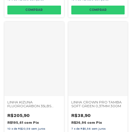
LINHA KIZUNA
LINHA CROWN PRO TAMBA
FLUOROCARBON 35LBS
SOFT GREEN 0,37MM 300M
0.52MM 50M
R$205,90
R$38,90
R$195,61
com
Pix
R$36,96
com
Pix
10
x
de
R$20,59
sem juros
7
x
de
R$5,56
sem juros