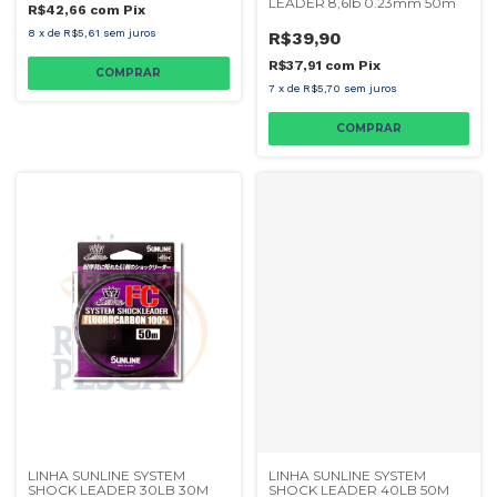
LEADER 8,6lb 0.23mm 50m
R$42,66
com
Pix
8
x
de
R$5,61
sem juros
R$39,90
R$37,91
com
Pix
7
x
de
R$5,70
sem juros
LINHA SUNLINE SYSTEM
LINHA SUNLINE SYSTEM
SHOCK LEADER 30LB 30M
SHOCK LEADER 40LB 50M