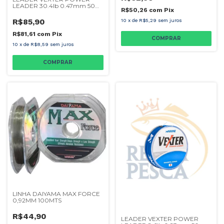
LEADER 30.4lb 0.47mm 50m
R$50,26
com
Pix
- MARINE
R$85,90
10
x
de
R$5,29
sem juros
R$81,61
com
Pix
10
x
de
R$8,59
sem juros
LINHA DAIYAMA MAX FORCE
0,92MM 100MTS
R$44,90
LEADER VEXTER POWER